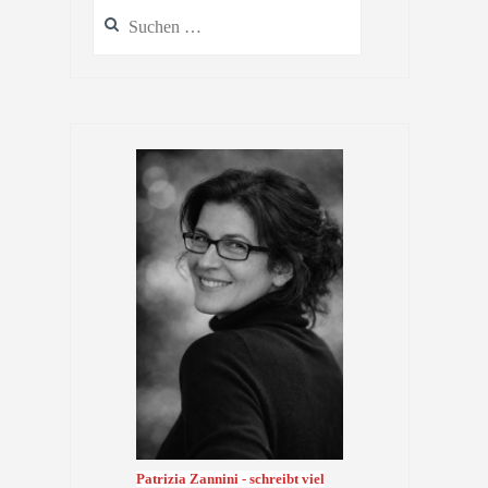
Suchen
nach:
Patrizia Zannini - schreibt viel