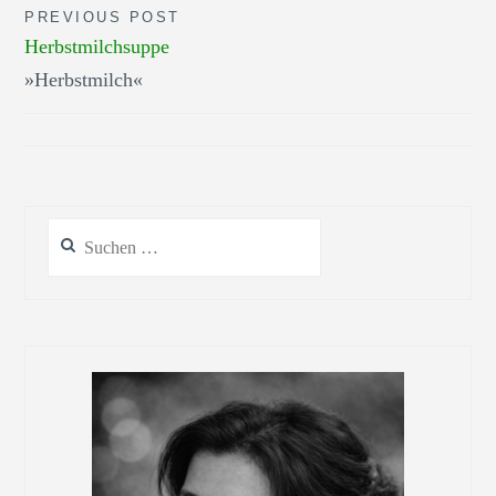
Beitragsnavigation
PREVIOUS POST
Herbstmilchsuppe
»Herbstmilch«
Suchen
nach: