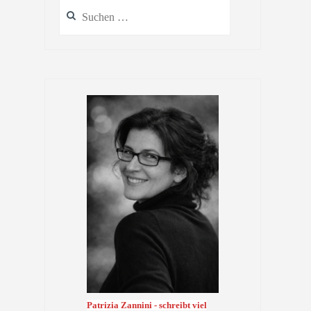
Suchen
nach:
Patrizia Zannini - schreibt viel