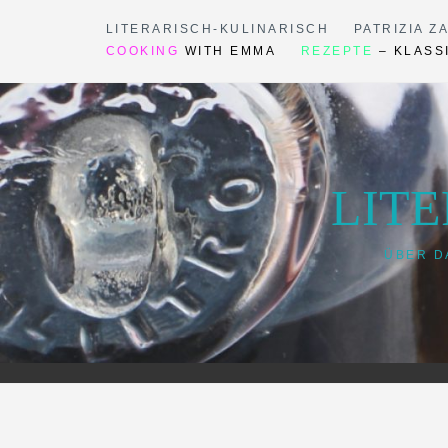
Skip
LITERARISCH-KULINARISCH
PATRIZIA Z
to
COOKING
WITH EMMA
REZEPTE
– KLASS
content
LIT
ÜBER D