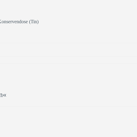
Konservendose (Tin)
n«