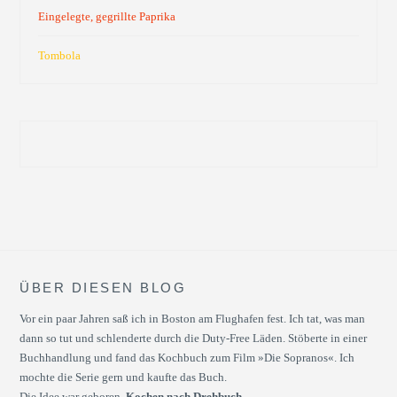
Eingelegte, gegrillte Paprika
Tombola
ÜBER DIESEN BLOG
Vor ein paar Jahren saß ich in Boston am Flughafen fest. Ich tat, was man
dann so tut und schlenderte durch die Duty-Free Läden. Stöberte in einer
Buchhandlung und fand das Kochbuch zum Film »Die Sopranos«. Ich
mochte die Serie gern und kaufte das Buch.
Die Idee war geboren.
Kochen nach Drehbuch.