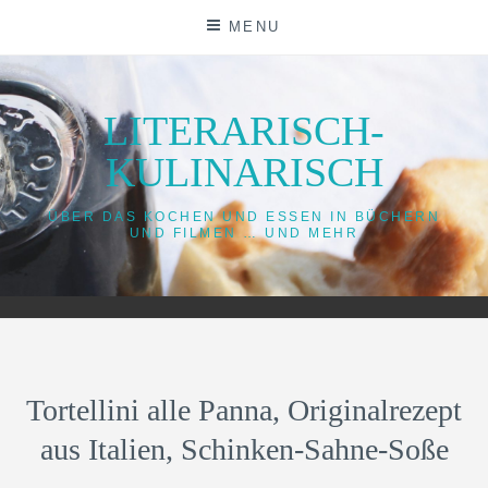
Skip
MENU
to
content
LITERARISCH-
KULINARISCH
ÜBER DAS KOCHEN UND ESSEN IN BÜCHERN
UND FILMEN … UND MEHR
Tortellini alle Panna, Originalrezept
aus Italien, Schinken-Sahne-Soße