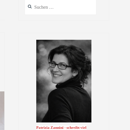
Suchen
nach:
Patrizia Zannini - schreibt viel