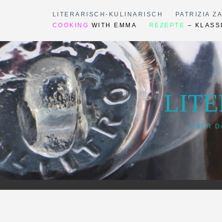
Skip
LITERARISCH-KULINARISCH
PATRIZIA Z
to
COOKING
WITH EMMA
REZEPTE
– KLASS
content
LIT
ÜBER D