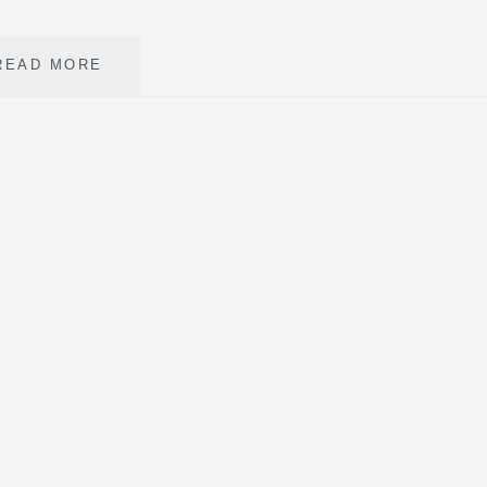
MULLIGATAWNY
READ MORE
SOUP
»DINNER
FOR
ONE«