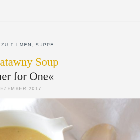
 ZU FILMEN
,
SUPPE
—
gatawny Soup
er for One«
DEZEMBER 2017