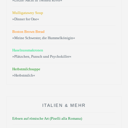
»Letzte Nacht in Twisted River«
Mulligatawny Soup
»Dinner for One«
Boston Brown Bread
»Meine Schwester, die Hummelkönigin«
Haselnussmakronen
»Plätzchen, Punsch und Psychokiller«
Herbstmilchsuppe
»Herbstmilch«
ITALIEN & MEHR
Erbsen auf römische Art (Piselli alla Romana)