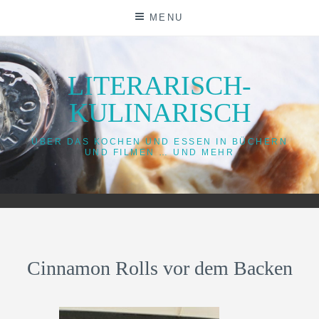
Skip
MENU
to
content
LITERARISCH-
KULINARISCH
ÜBER DAS KOCHEN UND ESSEN IN BÜCHERN
UND FILMEN … UND MEHR
Cinnamon Rolls vor dem Backen